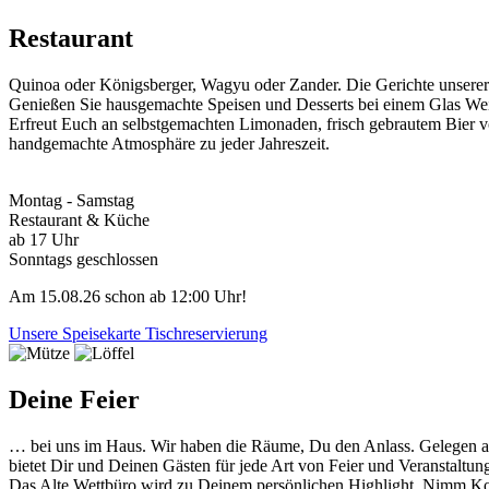
Restaurant
Quinoa oder Königsberger, Wagyu oder Zander. Die Gerichte unserer w
Genießen Sie hausgemachte Speisen und Desserts bei einem Glas Wei
Erfreut Euch an selbstgemachten Limonaden, frisch gebrautem Bier v
handgemachte Atmosphäre zu jeder Jahreszeit.
Montag - Samstag
Restaurant & Küche
ab 17 Uhr
Sonntags geschlossen
Am 15.08.26 schon ab 12:00 Uhr!
Unsere Speisekarte
Tischreservierung
Deine Feier
… bei uns im Haus. Wir haben die Räume, Du den Anlass. Gelegen am
bietet Dir und Deinen Gästen für jede Art von Feier und Veranstaltu
Das Alte Wettbüro wird zu Deinem persönlichen Highlight. Nimm Kont