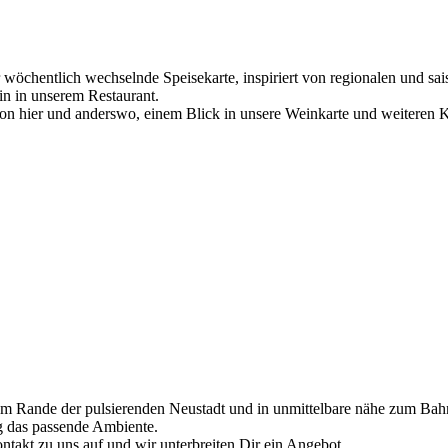
öchentlich wechselnde Speisekarte, inspiriert von regionalen und sais
n in unserem Restaurant.
on hier und anderswo, einem Blick in unsere Weinkarte und weiteren Kö
 Rande der pulsierenden Neustadt und in unmittelbare nähe zum Bahnh
ng das passende Ambiente.
akt zu uns auf und wir unterbreiten Dir ein Angebot.