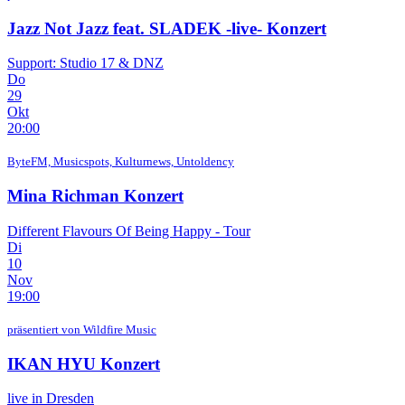
Jazz Not Jazz feat. SLADEK -live-
Konzert
Support: Studio 17 & DNZ
Do
29
Okt
20:00
ByteFM, Musicspots, Kulturnews, Untoldency
Mina Richman
Konzert
Different Flavours Of Being Happy - Tour
Di
10
Nov
19:00
präsentiert von Wildfire Music
IKAN HYU
Konzert
live in Dresden