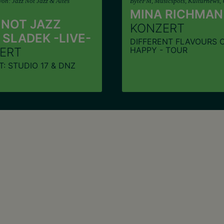
von: Jazz Not Jazz & Altes
ByteFM, Musicspots, Kulturnews,
MINA RICHMAN
 NOT JAZZ
KONZERT
 SLADEK -LIVE-
DIFFERENT FLAVOURS O
ERT
HAPPY - TOUR
: STUDIO 17 & DNZ