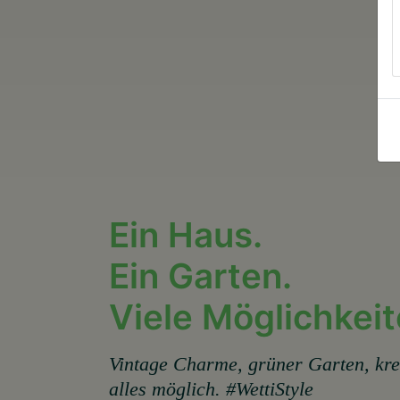
Ein Haus.
Ein Garten.
Viele Möglichkeit
Vintage Charme, grüner Garten, kre
alles möglich. #WettiStyle