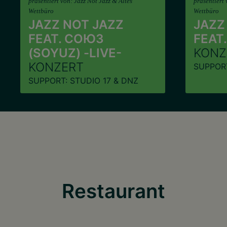
präsentiert von: Jazz Not Jazz & Altes
präsentiert 
Wettbüro
Wettbüro
JAZZ NOT JAZZ
JAZZ
FEAT. СОЮЗ
FEAT.
(SOYUZ) -LIVE-
KONZ
KONZERT
SUPPORT
SUPPORT: STUDIO 17 & DNZ
Restaurant