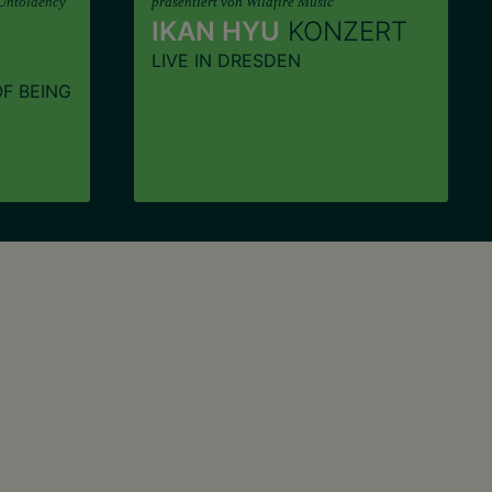
 Untoldency
präsentiert von Wildfire Music
IKAN HYU
KONZERT
LIVE IN DRESDEN
F BEING