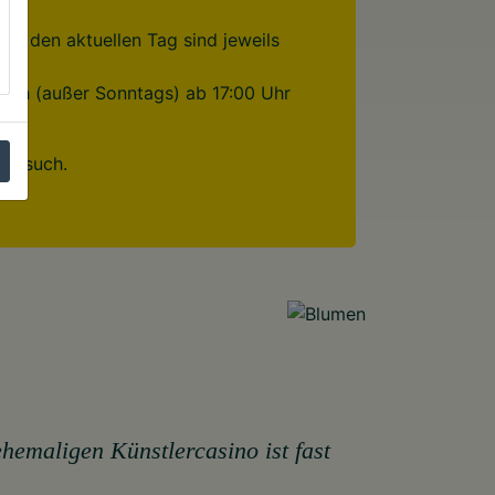
für den aktuellen Tag sind jeweils
lich (außer Sonntags) ab 17:00 Uhr
 Besuch.
emaligen Künstlercasino ist fast