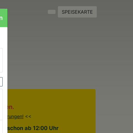
SPEISEKARTE
n
ieren.
rvierungen!
<<
26 schon ab 12:00 Uhr