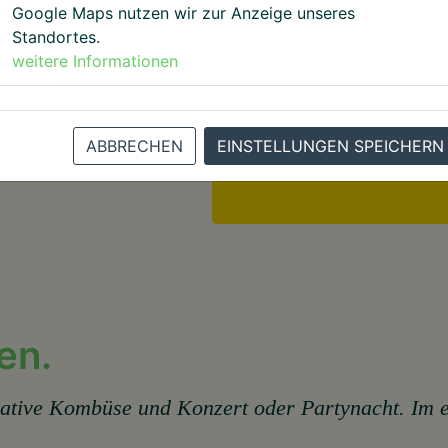
geöffnet!
Google Maps nutzen wir zur Anzeige unseres
Hinweis: Reservierungen 
Standortes.
bis 16:00 Uhr möglich.
weitere Informationen
Unser Restaurant hat täg
für Euch geöffnet.
ABBRECHEN
EINSTELLUNGEN SPEICHERN
Wir freuen uns auf Euren
en.
ative Kombüse und Konzert oder Partynacht. Im eh